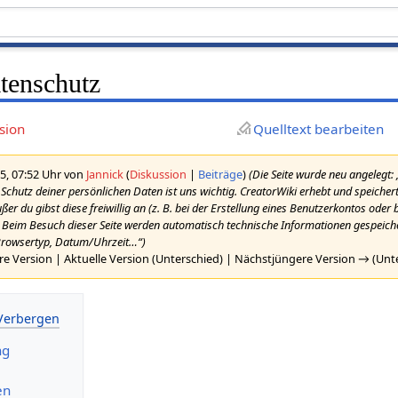
tenschutz
sion
Quelltext bearbeiten
5, 07:52 Uhr von
Jannick
(
Diskussion
|
Beiträge
)
(Die Seite wurde neu angelegt:
chutz deiner persönlichen Daten ist uns wichtig. CreatorWiki erhebt und speichert
r du gibst diese freiwillig an (z. B. bei der Erstellung eines Benutzerkontos oder
= Beim Besuch dieser Seite werden automatisch technische Informationen gespeiche
, Browsertyp, Datum/Uhrzeit…“)
re Version | Aktuelle Version (Unterschied) | Nächstjüngere Version → (Unt
ng
en