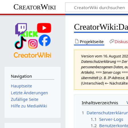
CreatorWiki
CreatorWiki
:
Da
Projektseite
Diskus
Version vom 16. August 202
Datenschutzerklärung == Der S
personenbezogenen Daten, auße
Artikeln). === Server-Logs ==
Navigation
übermittelt (z. B. IP-Adresse
(Unterschied) ← Nächstälte
Hauptseite
Letzte Änderungen
Zufällige Seite
Inhaltsverzeichnis
Hilfe zu MediaWiki
1
Datenschutzerkläru
1.1
Server-Logs
1.2
Benutzerkont