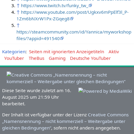
↑
https://www.twitch.tv/funky_tw_
↑
https://www.youtube.com/post/Ugkxv6mPpElf3l_P-
1Zm6bNXrW1Px-ZGqeg8
↑
https://steamcommunity.com/id/Yannica/myworkshop
files/?appid=491540
Kategorien
:
Seiten mit ignorierten Anzeigetiteln
Aktiv
YouTuber
TheBus
Gaming
Deutsche YouTuber
Diese Seite wurde zuletzt am 16.
August 2025 um 21:59 Uhr
bearbeitet.
Der Inhalt ist verfügbar unter der Lizenz
Creative Commons
„Namensnennung – nicht kommerziell – Weitergabe unter
gleichen Bedingungen“
, sofern nicht anders angegeben.