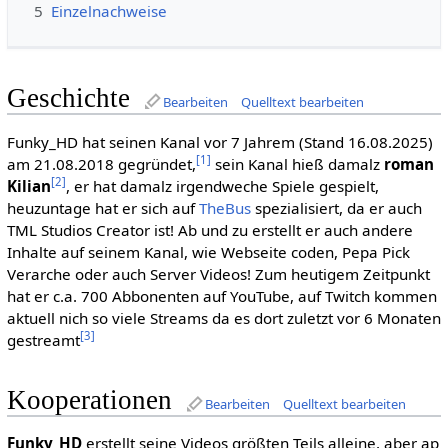
5
Einzelnachweise
Geschichte
Bearbeiten
Quelltext bearbeiten
Funky_HD hat seinen Kanal vor 7 Jahrem (Stand 16.08.2025)
[1]
am 21.08.2018 gegründet,
sein Kanal hieß damalz
roman
[2]
Kilian
, er hat damalz irgendweche Spiele gespielt,
heuzuntage hat er sich auf
TheBus
spezialisiert, da er auch
TML Studios Creator ist! Ab und zu erstellt er auch andere
Inhalte auf seinem Kanal, wie Webseite coden, Pepa Pick
Verarche oder auch Server Videos! Zum heutigem Zeitpunkt
hat er c.a. 700 Abbonenten auf YouTube, auf Twitch kommen
aktuell nich so viele Streams da es dort zuletzt vor 6 Monaten
[3]
gestreamt
Kooperationen
Bearbeiten
Quelltext bearbeiten
Funky_HD
erstellt seine Videos größten Teils alleine, aber ap