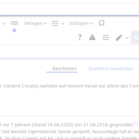
Belegen
Einfügen
T
S
e
t
Ä
x
r
t
u
S
E
g
k
e
d
e
t
i
i
s
u
t
t
t
r
e
o
Bearbeiten
Quelltext bearbeiten
a
n
r
l
o
w
t
p
e
e
t
c
her Content Creator, welcher auf seinem Kanal vor allem das Com
n
i
h
o
s
n
e
e
l
n
n
[1]
l vor 7 Jahrem (Stand 16.08.2025) am 21.08.2018 gegründet,
er hat damalz irgendweche Spiele gespielt, heuzuntage hat er sic
ML Studios Creator ist! Ab und zu erstellt er auch andere Inhalte