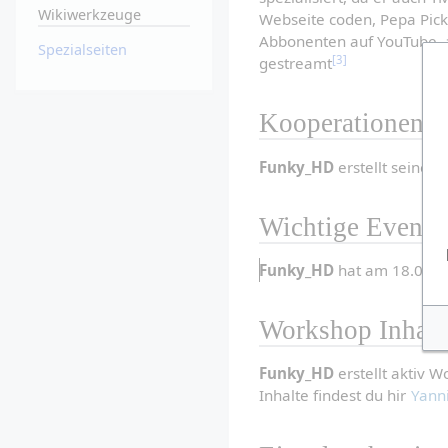
Wikiwerkzeuge
Webseite coden, Pepa Pick
Abbonenten auf YouTube, a
Spezialseiten
[3]
gestreamt
Kooperationen
Funky_HD
 erstellt seine 
Wichtige Events
Funky_HD
 hat am 18.08 G
Workshop Inhalt
Funky_HD
 erstellt aktiv 
Inhalte findest du hir 
Yann