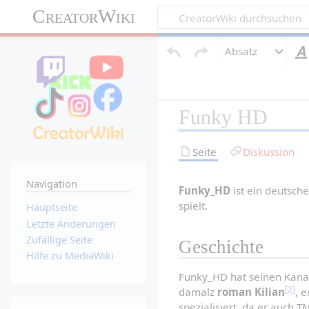
CreatorWiki
Absatz
Funky HD
Seite
Diskussion
Navigation
Funky_HD
 ist ein deutsc
spielt.
Hauptseite
Letzte Änderungen
Zufällige Seite
Geschichte
Hilfe zu MediaWiki
Funky_HD hat seinen Kana
[2]
damalz 
roman Kilian
, 
spezialisiert, da er auch T