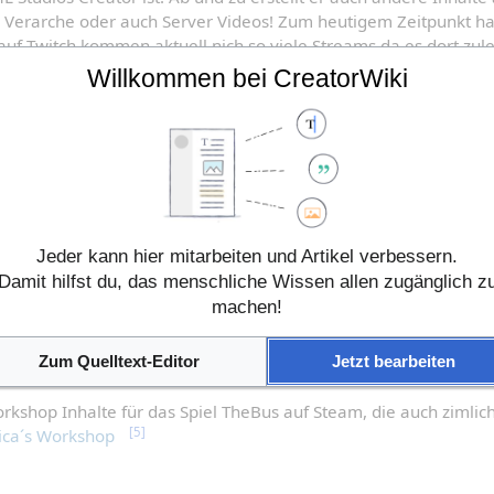
 Verarche oder auch Server Videos! Zum heutigem Zeitpunkt hat 
uf Twitch kommen aktuell nich so viele Streams da es dort zule
Willkommen bei CreatorWiki
Videos größten Teils alleine, aber ap und zu spielt er auch mit s
Jeder kann hier mitarbeiten und Artikel verbessern.
Damit hilfst du, das menschliche Wissen allen zugänglich z
[4]
eburztag und ist am 12.08.2025 18 Jahre alt geworden!
machen!
e
Zum Quelltext-Editor
Jetzt bearbeiten
Workshop Inhalte für das Spiel TheBus auf Steam, die auch zimlich 
[5]
ica´s Workshop