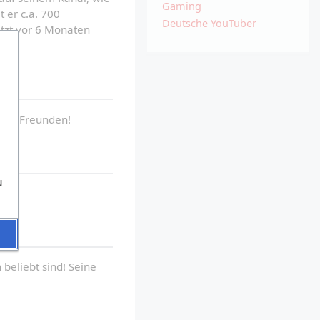
Gaming
er c.a. 700 
Deutsche YouTuber
tzt vor 6 Monaten 
einen Freunden!
u
beliebt sind! Seine 