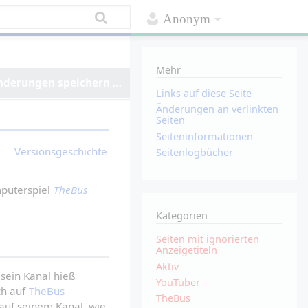
Anonym
Mehr
nderungen speichern …
Links auf diese Seite
Änderungen an verlinkten
Seiten
Seiten­­informationen
Versionsgeschichte
Seitenlogbücher
puterspiel 
TheBus
Kategorien
Seiten mit ignorierten
Anzeigetiteln
Aktiv
 sein Kanal hieß 
YouTuber
h auf 
TheBus
TheBus
 auf seinem Kanal, wie 