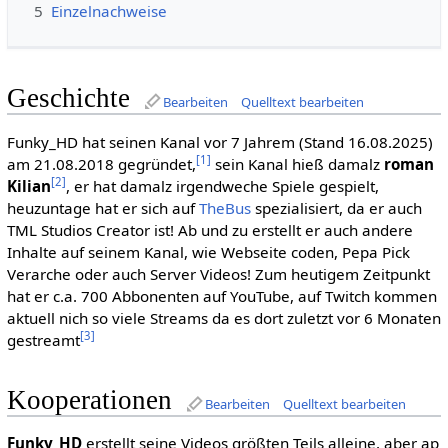
5
Einzelnachweise
Geschichte
Bearbeiten
Quelltext bearbeiten
Funky_HD hat seinen Kanal vor 7 Jahrem (Stand 16.08.2025)
[1]
am 21.08.2018 gegründet,
sein Kanal hieß damalz
roman
[2]
Kilian
, er hat damalz irgendweche Spiele gespielt,
heuzuntage hat er sich auf
TheBus
spezialisiert, da er auch
TML Studios Creator ist! Ab und zu erstellt er auch andere
Inhalte auf seinem Kanal, wie Webseite coden, Pepa Pick
Verarche oder auch Server Videos! Zum heutigem Zeitpunkt
hat er c.a. 700 Abbonenten auf YouTube, auf Twitch kommen
aktuell nich so viele Streams da es dort zuletzt vor 6 Monaten
[3]
gestreamt
Kooperationen
Bearbeiten
Quelltext bearbeiten
Funky_HD
erstellt seine Videos größten Teils alleine, aber ap