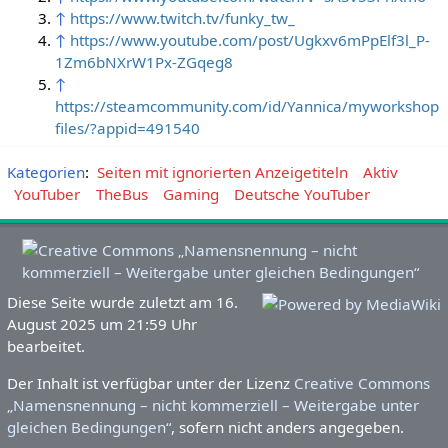
↑
https://www.twitch.tv/funky_tw_
↑
https://www.youtube.com/post/Ugkxv6mPpElf3l_P-
1Zm6bNXrW1Px-ZGqeg8
↑
https://steamcommunity.com/id/Yannica/myworkshop
files/?appid=491540
Kategorien
:
Seiten mit ignorierten Anzeigetiteln
Aktiv
YouTuber
TheBus
Gaming
Deutsche YouTuber
Diese Seite wurde zuletzt am 16.
August 2025 um 21:59 Uhr
bearbeitet.
Der Inhalt ist verfügbar unter der Lizenz
Creative Commons
„Namensnennung – nicht kommerziell – Weitergabe unter
gleichen Bedingungen“
, sofern nicht anders angegeben.