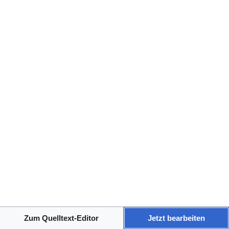
Datenschutz
Über CreatorWiki
Haftungsausschluss
Zum Quelltext-Editor
Jetzt bearbeiten