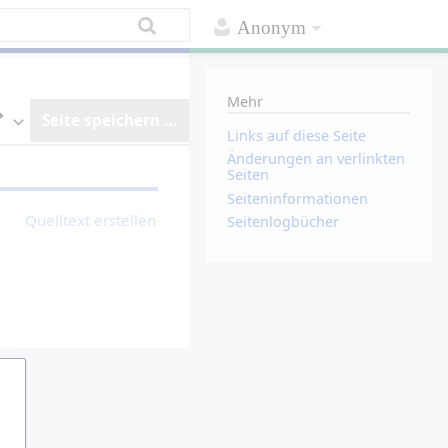
Anonym
Mehr
Seite speichern …
Links auf diese Seite
E
Änderungen an verlinkten
d
Seiten
i
t
Seiten­­informationen
o
Quelltext erstellen
Seitenlogbücher
r
w
e
c
h
s
e
l
n