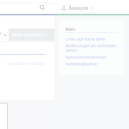
Anonym
Mehr
Seite speichern …
Links auf diese Seite
E
Änderungen an verlinkten
d
Seiten
i
t
Seiten­­informationen
o
Quelltext erstellen
Seitenlogbücher
r
w
e
c
h
s
e
l
n