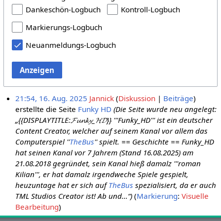
Dankeschön-Logbuch
Kontroll-Logbuch
Markierungs-Logbuch
Neuanmeldungs-Logbuch
Anzeigen
21:54, 16. Aug. 2025
Jannick
Diskussion
Beiträge
erstellte die Seite
Funky HD
(Die Seite wurde neu angelegt:
„{{DISPLAYTITLE:𝓕𝓾𝓷𝓴𝔂_𝓗𝓓}} '''Funky_HD''' ist ein deutscher
Content Creator, welcher auf seinem Kanal vor allem das
Computerspiel ''
TheBus
'' spielt. == Geschichte == Funky_HD
hat seinen Kanal vor 7 Jahrem (Stand 16.08.2025) am
21.08.2018 gegründet, sein Kanal hieß damalz '''roman
Kilian''', er hat damalz irgendweche Spiele gespielt,
heuzuntage hat er sich auf
TheBus
spezialisiert, da er auch
TML Studios Creator ist! Ab und…“)
Markierung
:
Visuelle
Bearbeitung