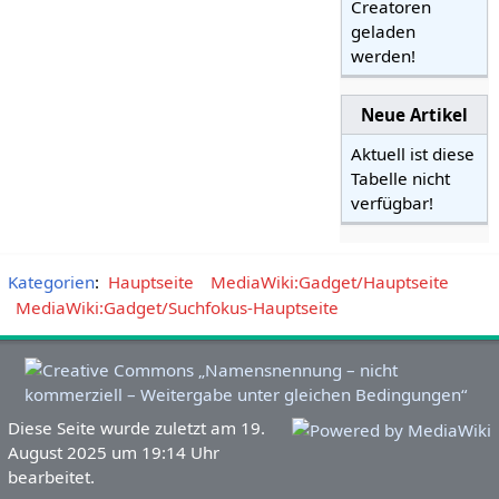
Creatoren
geladen
werden!
Neue Artikel
Aktuell ist diese
Tabelle nicht
verfügbar!
Kategorien
:
Hauptseite
MediaWiki:Gadget/Hauptseite
MediaWiki:Gadget/Suchfokus-Hauptseite
Diese Seite wurde zuletzt am 19.
August 2025 um 19:14 Uhr
bearbeitet.