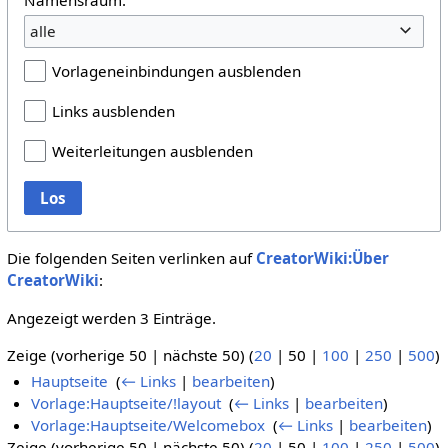
alle
Vorlageneinbindungen ausblenden
Links ausblenden
Weiterleitungen ausblenden
Los
Die folgenden Seiten verlinken auf
CreatorWiki:Über
CreatorWiki
:
Angezeigt werden 3 Einträge.
Zeige (
vorherige 50
|
nächste 50
) (
20
|
50
|
100
|
250
|
500
)
Hauptseite
‎
(
← Links
|
bearbeiten
)
Vorlage:Hauptseite/!layout
‎
(
← Links
|
bearbeiten
)
Vorlage:Hauptseite/Welcomebox
‎
(
← Links
|
bearbeiten
)
Zeige (
vorherige 50
|
nächste 50
) (
20
|
50
|
100
|
250
|
500
)